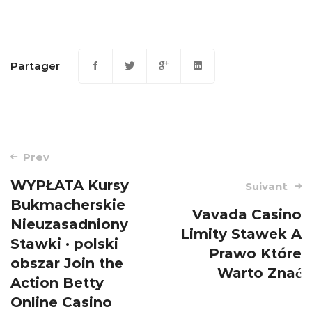
Partager
Post
Prev
navigation
WYPŁATA Kursy
Suivant
Bukmacherskie
Vavada Casino
Nieuzasadniony
Limity Stawek A
Stawki · polski
Prawo Które
obszar Join the
Warto Znać
Action Betty
Online Casino