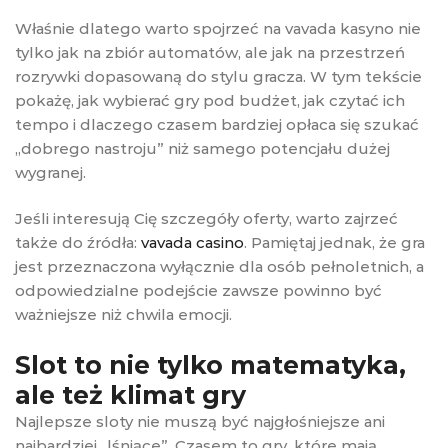
Właśnie dlatego warto spojrzeć na vavada kasyno nie
tylko jak na zbiór automatów, ale jak na przestrzeń
rozrywki dopasowaną do stylu gracza. W tym tekście
pokażę, jak wybierać gry pod budżet, jak czytać ich
tempo i dlaczego czasem bardziej opłaca się szukać
„dobrego nastroju” niż samego potencjału dużej
wygranej.
Jeśli interesują Cię szczegóły oferty, warto zajrzeć
także do źródła:
vavada casino
. Pamiętaj jednak, że gra
jest przeznaczona wyłącznie dla osób pełnoletnich, a
odpowiedzialne podejście zawsze powinno być
ważniejsze niż chwila emocji.
Slot to nie tylko matematyka,
ale też klimat gry
Najlepsze sloty nie muszą być najgłośniejsze ani
najbardziej „lśniące”. Czasem to gry, które mają