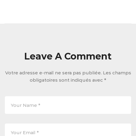
Leave A Comment
Votre adresse e-mail ne sera pas publiée.
Les champs
obligatoires sont indiqués avec
*