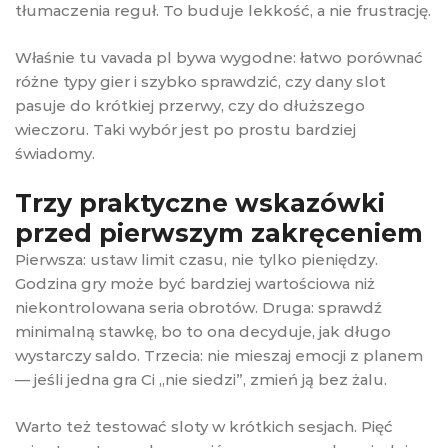
tłumaczenia reguł. To buduje lekkość, a nie frustrację.
Właśnie tu vavada pl bywa wygodne: łatwo porównać
różne typy gier i szybko sprawdzić, czy dany slot
pasuje do krótkiej przerwy, czy do dłuższego
wieczoru. Taki wybór jest po prostu bardziej
świadomy.
Trzy praktyczne wskazówki
przed pierwszym zakręceniem
Pierwsza: ustaw limit czasu, nie tylko pieniędzy.
Godzina gry może być bardziej wartościowa niż
niekontrolowana seria obrotów. Druga: sprawdź
minimalną stawkę, bo to ona decyduje, jak długo
wystarczy saldo. Trzecia: nie mieszaj emocji z planem
— jeśli jedna gra Ci „nie siedzi”, zmień ją bez żalu.
Warto też testować sloty w krótkich sesjach. Pięć