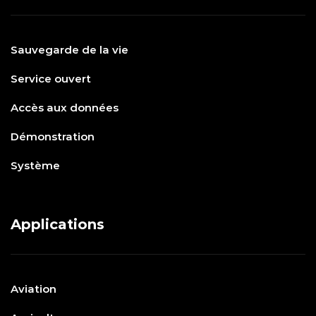
Sauvegarde de la vie
Service ouvert
Accès aux données
Démonstration
Système
Applications
Aviation