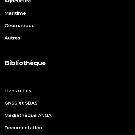
Agriculture
Maritime
Géomatique
Autres
Bibliothèque
Liens utiles
GNSS et SBAS
Médiathèque ANGA
Documentation