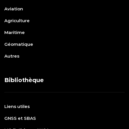
Aviation
Agriculture
Maritime
Géomatique
Autres
Bibliothèque
Liens utiles
GNSS et SBAS