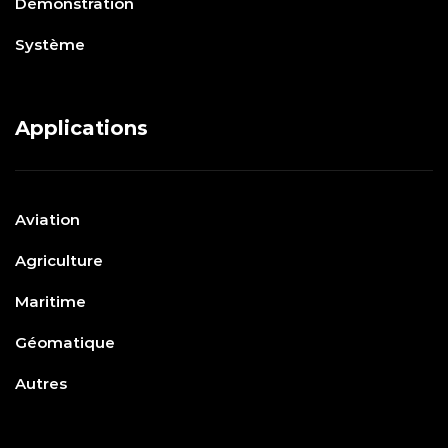
Démonstration
Système
Applications
Aviation
Agriculture
Maritime
Géomatique
Autres