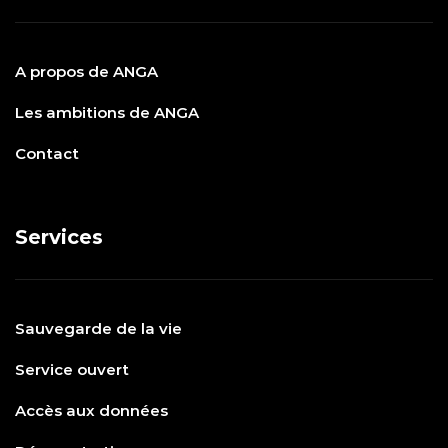
A propos de ANGA
Les ambitions de ANGA
Contact
Services
Sauvegarde de la vie
Service ouvert
Accès aux données