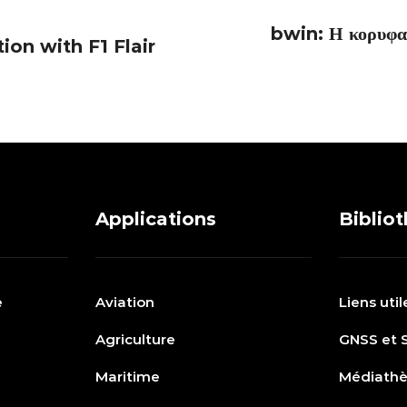
bwin: Η κορυφαί
ion with F1 Flair
Applications
Biblio
e
Aviation
Liens util
Agriculture
GNSS et 
Maritime
Médiath