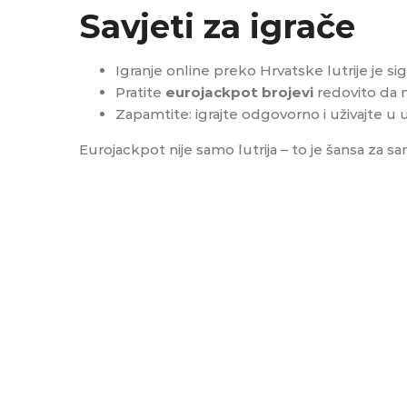
Savjeti za igrače
Igranje online preko Hrvatske lutrije je sig
Pratite
eurojackpot brojevi
redovito da 
Zapamtite: igrajte odgovorno i uživajte u
Eurojackpot nije samo lutrija – to je šansa za s