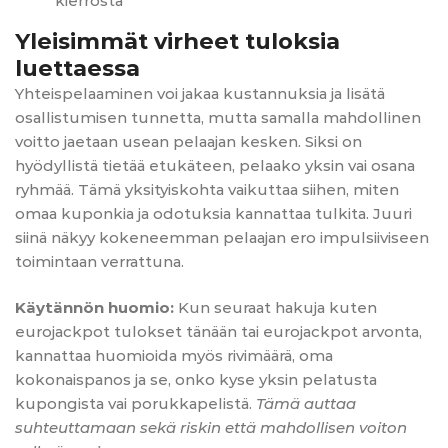
kierrosta
Yleisimmät virheet tuloksia
luettaessa
Yhteispelaaminen voi jakaa kustannuksia ja lisätä
osallistumisen tunnetta, mutta samalla mahdollinen
voitto jaetaan usean pelaajan kesken. Siksi on
hyödyllistä tietää etukäteen, pelaako yksin vai osana
ryhmää. Tämä yksityiskohta vaikuttaa siihen, miten
omaa kuponkia ja odotuksia kannattaa tulkita. Juuri
siinä näkyy kokeneemman pelaajan ero impulsiiviseen
toimintaan verrattuna.
Käytännön huomio:
Kun seuraat hakuja kuten
eurojackpot tulokset tänään tai eurojackpot arvonta,
kannattaa huomioida myös rivimäärä, oma
kokonaispanos ja se, onko kyse yksin pelatusta
kupongista vai porukkapelistä.
Tämä auttaa
suhteuttamaan sekä riskin että mahdollisen voiton