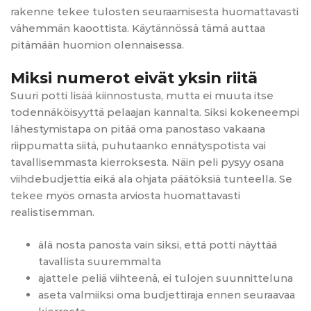
rakenne tekee tulosten seuraamisesta huomattavasti
vähemmän kaoottista. Käytännössä tämä auttaa
pitämään huomion olennaisessa.
Miksi numerot eivät yksin riitä
Suuri potti lisää kiinnostusta, mutta ei muuta itse
todennäköisyyttä pelaajan kannalta. Siksi kokeneempi
lähestymistapa on pitää oma panostaso vakaana
riippumatta siitä, puhutaanko ennätyspotista vai
tavallisemmasta kierroksesta. Näin peli pysyy osana
viihdebudjettia eikä ala ohjata päätöksiä tunteella. Se
tekee myös omasta arviosta huomattavasti
realistisemman.
älä nosta panosta vain siksi, että potti näyttää
tavallista suuremmalta
ajattele peliä viihteenä, ei tulojen suunnitteluna
aseta valmiiksi oma budjettiraja ennen seuraavaa