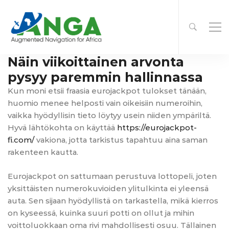
Näin viikoittainen arvonta
pysyy paremmin hallinnassa
Kun moni etsii fraasia eurojackpot tulokset tänään,
huomio menee helposti vain oikeisiin numeroihin,
vaikka hyödyllisin tieto löytyy usein niiden ympäriltä.
Hyvä lähtökohta on käyttää
https://eurojackpot-
fi.com/
vakiona, jotta tarkistus tapahtuu aina saman
rakenteen kautta.
Eurojackpot on sattumaan perustuva lottopeli, joten
yksittäisten numerokuvioiden ylitulkinta ei yleensä
auta. Sen sijaan hyödyllistä on tarkastella, mikä kierros
on kyseessä, kuinka suuri potti on ollut ja mihin
voittoluokkaan oma rivi mahdollisesti osuu. Tällainen