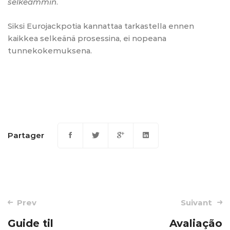
selkeämmin
.
Siksi Eurojackpotia kannattaa tarkastella ennen
kaikkea selkeänä prosessina, ei nopeana
tunnekokemuksena.
Partager
Post
Prev
Suivant
navigation
Guide til
Avaliação