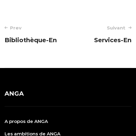
Post
Prev
Suivant
navigation
Bibliothèque-En
Services-En
ANGA
A propos de ANGA
Les ambitions de ANGA